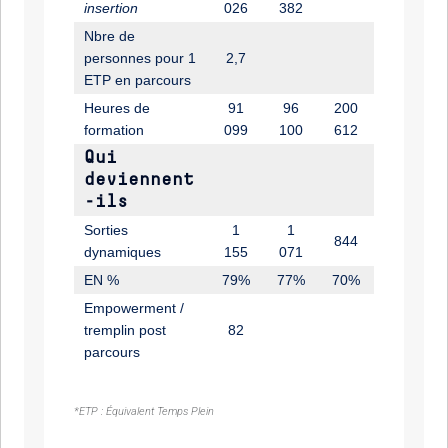
insertion
026
382
Nbre de
personnes pour 1
2,7
ETP en parcours
Heures de
91
96
200
formation
099
100
612
Qui
deviennent
-ils
Sorties
1
1
844
dynamiques
155
071
EN %
79%
77%
70%
Empowerment /
tremplin post
82
parcours
*ETP : Équivalent Temps Plein