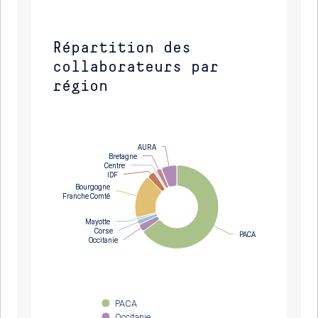
Répartition des
collaborateurs par
région
AURA
AURA
Bretagne
Bretagne
Centre
Centre
IDF
IDF
Bourgogne
Bourgogne
Franche Comté
Franche Comté
Mayotte
Mayotte
Corse
Corse
PACA
PACA
Occitanie
Occitanie
PACA
Occitanie