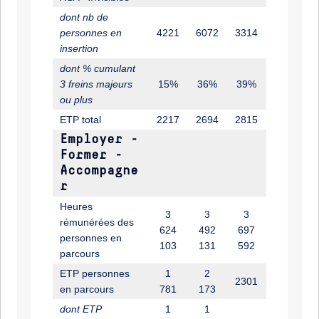
dont nb de
personnes en
4221
6072
3314
insertion
dont % cumulant
3 freins majeurs
15%
36%
39%
ou plus
ETP total
2217
2694
2815
Employer -
Former -
Accompagne
r
Heures
3
3
3
rémunérées des
624
492
697
personnes en
103
131
592
parcours
ETP personnes
1
2
2301
en parcours
781
173
dont ETP
1
1