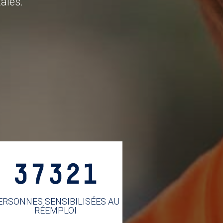
ales.
37321
ERSONNES SENSIBILISÉES AU
RÉEMPLOI