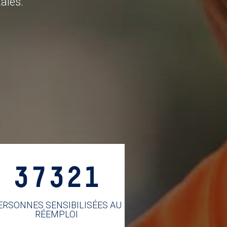
ales.
37321
ERSONNES SENSIBILISÉES AU
RÉEMPLOI