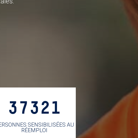
ales.
37321
ERSONNES SENSIBILISÉES AU
RÉEMPLOI