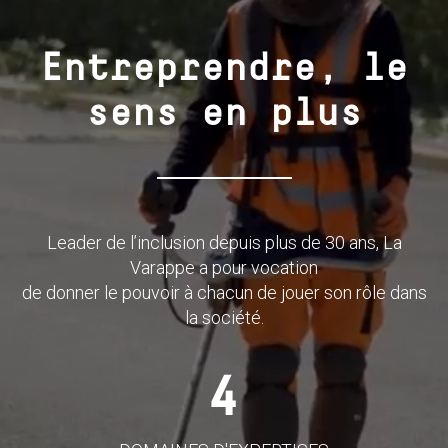
Entreprendre, le
sens en plus
Leader de l’inclusion depuis plus de 30 ans, La
Varappe a pour vocation
de donner le pouvoir à chacun de jouer son rôle dans
la société.
4