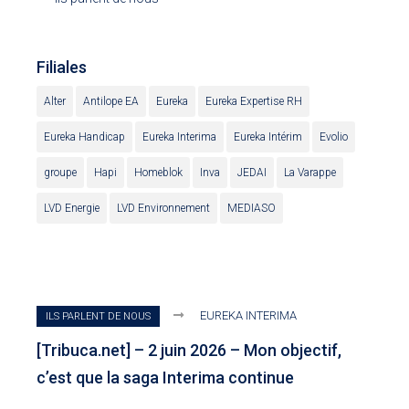
Filiales
Alter
Antilope EA
Eureka
Eureka Expertise RH
Eureka Handicap
Eureka Interima
Eureka Intérim
Evolio
groupe
Hapi
Homeblok
Inva
JEDAI
La Varappe
LVD Energie
LVD Environnement
MEDIASO
EUREKA INTERIMA
ILS PARLENT DE NOUS
[Tribuca.net] – 2 juin 2026 – Mon objectif,
c’est que la saga Interima continue