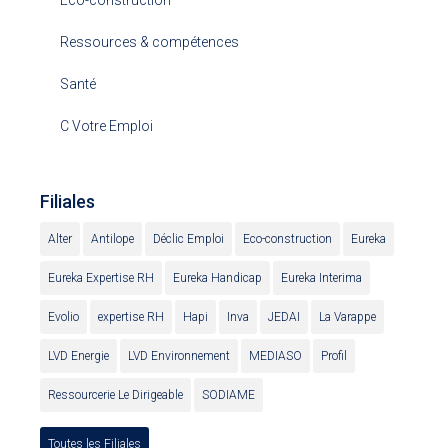
Éco-construction
Ressources & compétences
Santé
C Votre Emploi
Filiales
Alter
Antilope
Déclic Emploi
Eco-construction
Eureka
Eureka Expertise RH
Eureka Handicap
Eureka Interima
Evolio
expertise RH
Hapi
Inva
JEDAI
La Varappe
LVD Energie
LVD Environnement
MEDIASO
Profil
Ressourcerie Le Dirigeable
SODIAME
Toutes les Filiales