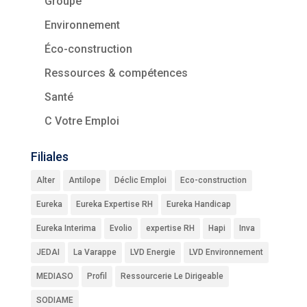
Groupe
Environnement
Éco-construction
Ressources & compétences
Santé
C Votre Emploi
Filiales
Alter
Antilope
Déclic Emploi
Eco-construction
Eureka
Eureka Expertise RH
Eureka Handicap
Eureka Interima
Evolio
expertise RH
Hapi
Inva
JEDAI
La Varappe
LVD Energie
LVD Environnement
MEDIASO
Profil
Ressourcerie Le Dirigeable
SODIAME