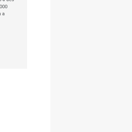
 000
n a