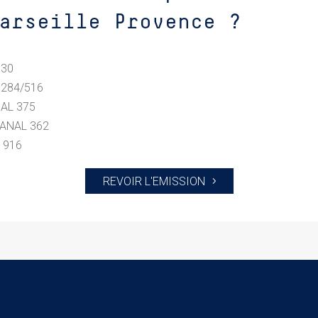
arseille Provence ?
 30
 284/516
NAL 375
CANAL 362
L 916
REVOIR L'EMISSION