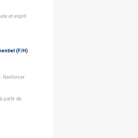
te et esprit
entiel
(F/H)
e. Renforcer
 partir de