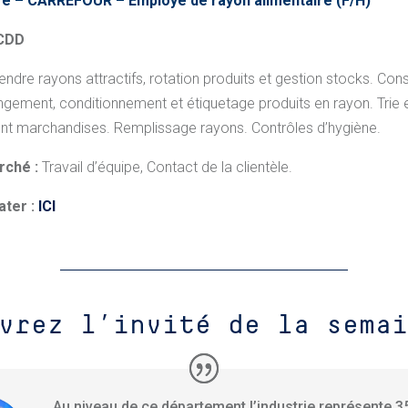
e – CARREFOUR – Employé de rayon alimentaire
(F/H)
 CDD
ndre rayons attractifs, rotation produits et gestion stocks. Conse
ngement, conditionnement et étiquetage produits en rayon. Trie 
nt marchandises. Remplissage rayons. Contrôles d’hygiène.
rché :
Travail d’équipe, Contact de la clientèle.
ater :
ICI
vrez l’invité de la semai
Au niveau de ce département l’industrie représente 