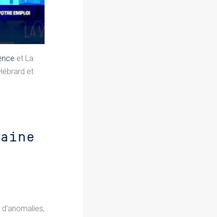
ence
et La
Hébrard et
aine
d’anomalies,