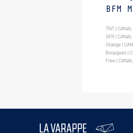
BFM M
TNT | CANAL
SFR | CANAL
Orange | CA
Bouygues | 
Free | CANA