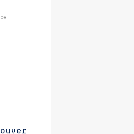
nce
ouver