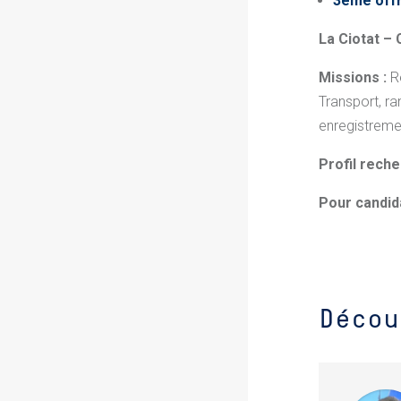
3ème offr
La Ciotat –
Missions :
Re
Transport, ra
enregistreme
Profil reche
Pour candid
Décou