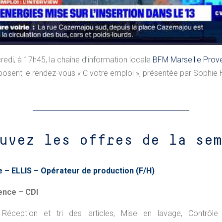
di, à 17h45, la chaîne d’information locale
BFM Marseille Prov
posent le rendez-vous « C votre emploi », présentée par Sophie 
uvez les offres de la sem
e –
ELLIS – Opérateur de production (F/H)
ence – CDI
:
Réception et tri des articles, Mise en lavage, Contrôle 