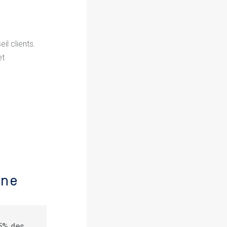
il clients.
et
ne
35% des