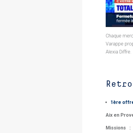
Chaque mercre
Varappe
pro
Alexia Diffre.
Retro
1ère offr
Aix en Prov
Missions 